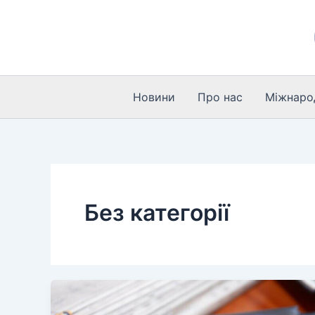
Перейти
до
вмісту
Новини
Про нас
Міжнарод
Без категорії