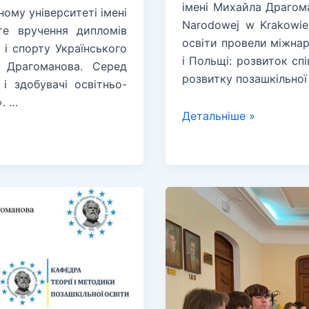
імені Михайла Драгома
ому університеті імені
Narodowej w Krakowie
те вручення дипломів
освіти провели міжнар
 і спорту Українського
і Польщі: розвиток сп
а Драгоманова. Серед
розвитку позашкільної
і здобувачі освітньо-
». …
Міжнародний
Детальніше »
вебінар
«Позашкільна
освіта
України
і
Польщі:
розвиток
співпраці»