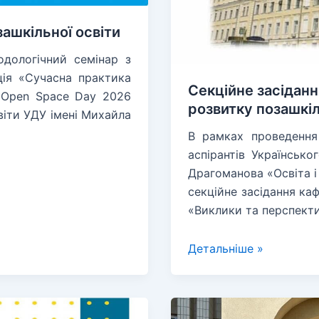
ашкільної освіти
дологічний семінар з
ція «Сучасна практика
Секційне засідан
: Open Space Day 2026
розвитку позашкіл
віти УДУ імені Михайла
В рамках проведення 
аспірантів Українськ
Драгоманова «Освіта і
секційне засідання ка
«Виклики та перспекти
Секційне
Детальніше »
засідання
«Виклики
та