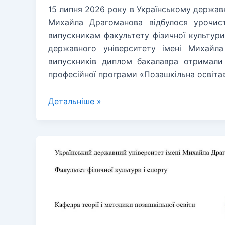
15 липня 2026 року в Українському державн
Михайла Драгоманова відбулося урочис
випускникам факультету фізичної культури
державного університету імені Михайл
випускників диплом бакалавра отримали 
професійної програми «Позашкільна освіта
Урочисте
Детальніше »
вручення
дипломів
випускникам-
бакалаврам
освітньої
програми
«Позашкільна
освіта»