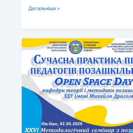
Секційне
Детальніше »
засідання
кафедри
теорії
і
методики
позашкільної
освіти