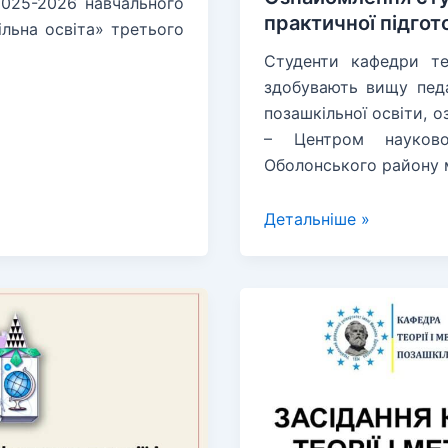
2025-2026 навчального
практичної підго
льна освіта» третього
Студенти кафедри тео
здобувають вищу педа
позашкільної освіти, 
– Центром науково
Оболонського району м
Ознайомлення
Детальніше »
студентів
кафедри
з
базою
практичної
підготовки
–
Центром