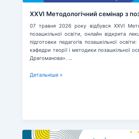
ХХVI Методологічний семінар з поз
07 травня 2026 року відбувся ХХVI Мето
позашкільної освіти, онлайн відкрита лек
підготовки педагогів позашкільної освіти
кафедри теорії і методики позашкільної ос
Драгоманова». …
ХХVI
Детальніше »
Методологічний
семінар
з
позашкільної
освіти