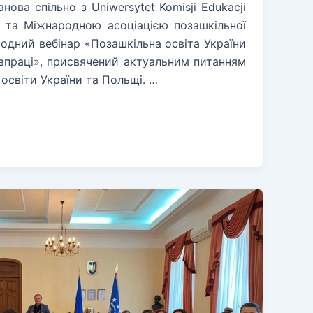
нова спільно з Uniwersytet Komisji Edukacji
 та Міжнародною асоціацією позашкільної
одний вебінар «Позашкільна освіта України
івпраці», присвячений актуальним питанням
 освіти України та Польщі. …