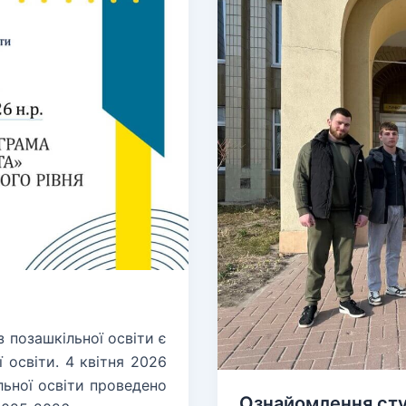
перспективи
розвитку
позашкільної
освіти»
з позашкільної освіти є
освіти. 4 квітня 2026
льної освіти проведено
Ознайомлення сту