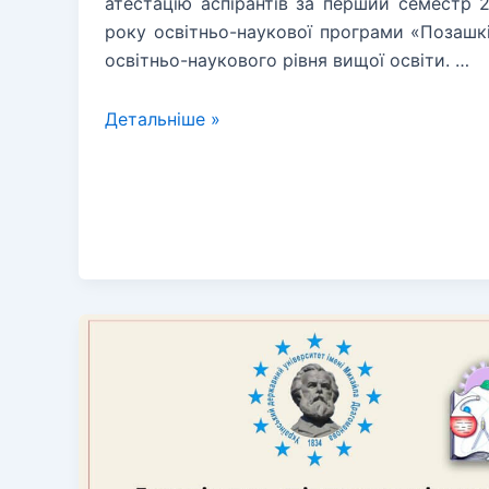
атестацію аспірантів за перший семестр 
року освітньо-наукової програми «Позашкі
освітньо-наукового рівня вищої освіти. …
Атестація
Детальніше »
аспірантів