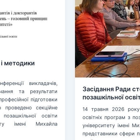
 і методики
ференції викладачів,
Засідання Ради ст
вчання та результати
позашкільної осві
рофесійної підготовки
о проведено секційне
14 травня 2026 року
позашкільної освіти
освітніх програм з по
тету імені Михайла
університету імені М
представники сфери по