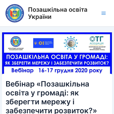
Перейти
Позашкільна освіта
до
вмісту
України
Main
Men
Вебінар «Позашкільна
освіта у громаді: як
зберегти мережу і
забезпечити розвиток?»