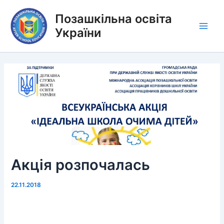
Перейти
Позашкільна освіта
до
вмісту
України
Main
Men
Акція розпочалась
22.11.2018