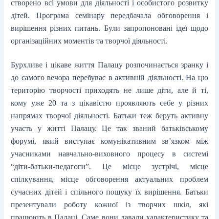
створено всі умови для діяльності і особистого розвитку
дітей. Програма семінару передбачала обговорення і
вирішення різних питань. Були запропоновані ідеї щодо
організаційних моментів та творчої діяльності.
Бурхливе і цікаве життя Палацу розпочинається зранку і
до самого вечора перебуває в активній діяльності. На цю
територію творчості приходять не лише діти, але й ті,
кому уже 20 та з цікавістю проявляють себе у різних
напрямах творчої діяльності. Батьки теж беруть активну
участь у житті Палацу. Це так званий батьківському
форумі, який виступає комунікативним зв’язком між
учасниками навчально-виховного процесу в системі
“діти-батьки-педагоги”. Це місце зустрічі, місце
спілкування, місце обговорення актуальних проблем
сучасних дітей і спільного пошуку їх вирішення. Батьки
презентували роботу кожної із творчих шкіл, які
працюють в Палаці. Саме вони давали характеристику та