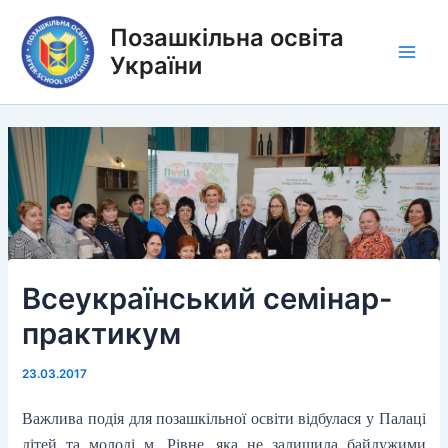
Перейти
Позашкільна освіта
до
вмісту
України
Main
Men
Всеукраїнський семінар-
практикум
23.03.2017
Важлива подія для позашкільної освіти відбулася у Палаці
дітей та молоді м. Рівне, яка не залишила байдужими