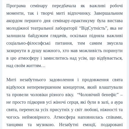
Програма семінару передбачала як важливі робочі
моменти, так і творчі миті відпочинку. Завершальним
акордом першого дня семінару-практикуму була вистава
молодіжної театральної лабораторії “ВідСутність”, яка не
залишила байдужим глядачів, оскільки підняла важливі
соціально-філософські питання, тим самим змусила
зазирнути в душу кожного, хто мав можливість поринути
в цю атмосферу і замислитись над усім, що відбувається,
над своїм життям…
Миті незабутнього задоволення і продовження свята
відбулося неперевершеним концертом, який влаштували
та провели чоловіки різного віку. “Чоловічий бенефіс” –
не просто підкорив усі жіночі серця, які були в залі, а аура
свята, перенесла усіх присутніх у світ любові, ніжності та
чогось неймовірного. Атмосфера наповнилась співами,
танцями та музикою. Незабутні емоції, подаровані