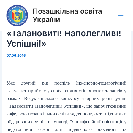
Перейти
Позашкільна освіта
до
вмісту
України
Main
«Талановиті! Наполегливі!
Men
Успішні!»
07.06.2016
Уже другий рік поспіль Інженерно-педагогічний
факультет приймає у своїх теплих стінах юних талантів у
рамках Всеукраїнського конкурсу творчих робіт учнів
«Талановиті! Наполегливі! Успішні!», що започаткований
кафедрою позашкільної освіти задля пошуку та підтримки
обдарованих учнів та молоді, їх професійної орієнтації у
педагогічній сфері для подальшого навчання та