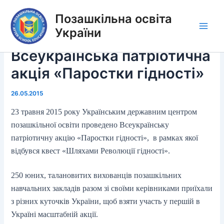
Перейти
Позашкільна освіта
до
вмісту
України
Main
Всеукраїнська патріотична
Men
акція «Паростки гідності»
26.05.2015
23 травня 2015 року Українським державним центром
позашкільної освіти проведено Всеукраїнську
патріотичну акцію «Паростки гідності», в рамках якої
відбувся квест «Шляхами Революції гідності».
250 юних, талановитих вихованців позашкільних
навчальних закладів разом зі своїми керівниками приїхали
з різних куточків України, щоб взяти участь у першій в
Україні масштабній акції.