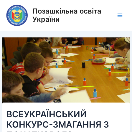
Перейти
Позашкільна освіта
до
вмісту
України
Main
Men
ВСЕУКРАЇНСЬКИЙ
КОНКУРС-ЗМАГАННЯ З