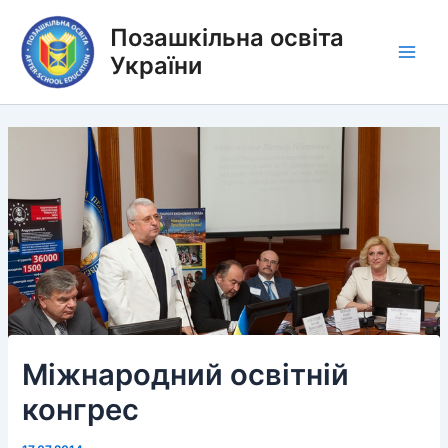
Перейти
Позашкільна освіта
до
вмісту
України
Main
Men
Міжнародний освітній
конгрес