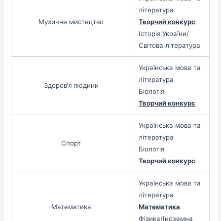
література
Музичне мистецтво
Творчий конкурс
Історія України/
Світова література
Українська мова та
література
Здоров’я людини
Біологія
Творчий конкурс
Українська мова та
література
Спорт
Біологія
Творчий конкурс
Українська мова та
література
Математика
Математика
Фізика/Іноземна