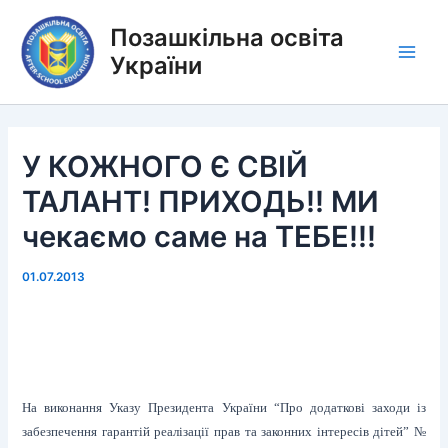
Перейти
Позашкільна освіта
до
вмісту
України
Main
Men
У КОЖНОГО Є СВІЙ
ТАЛАНТ! ПРИХОДЬ!! МИ
чекаємо саме на ТЕБЕ!!!
01.07.2013
На виконання Указу Президента України “Про додаткові заходи із
забезпечення гарантій реалізації прав та законних інтересів дітей” №