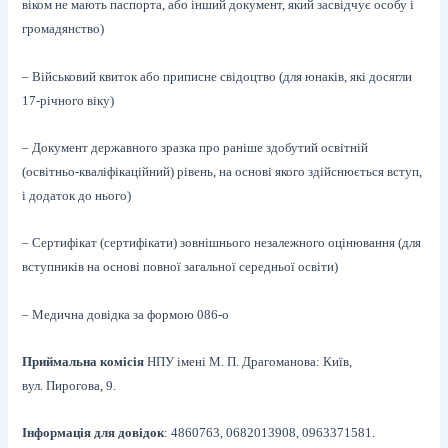
віком не мають паспорта, або інший документ, який засвідчує особу і
громадянство)
– Військовий квиток або приписне свідоцтво (для юнаків, які досягли
17-річного віку)
– Документ державного зразка про раніше здобутий освітній
(освітньо-кваліфікаційний) рівень, на основі якого здійснюється вступ,
і додаток до нього)
– Сертифікат (сертифікати) зовнішнього незалежного оцінювання (для
вступників на основі повної загальної середньої освіти)
– Медична довідка за формою 086-о
Приймальна комісія
НПУ імені М. П. Драгоманова:
Київ,
вул. Пирогова, 9.
Інформація для довідок
: 4860763, 0682013908, 0963371581.