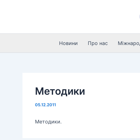
Перейти
до
вмісту
Новини
Про нас
Міжнарод
Методики
05.12.2011
Методики.