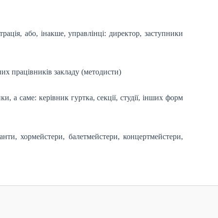
рація, або, інакше, управлінці: директор, заступники
них працівників закладу (методисти)
, а саме: керівник гуртка, секції, студії, інших форм
ранти, хормейстери, балетмейстери, концертмейстери,