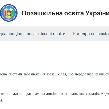
Позашкільна освіта Україн
на асоціація позашкільної освіти
Кафедра позашкіль
дова системи забезпечення позашкілля, що передбачає наявність
іти належить педагогам позашкільних навчальних закладів. Адже
я.