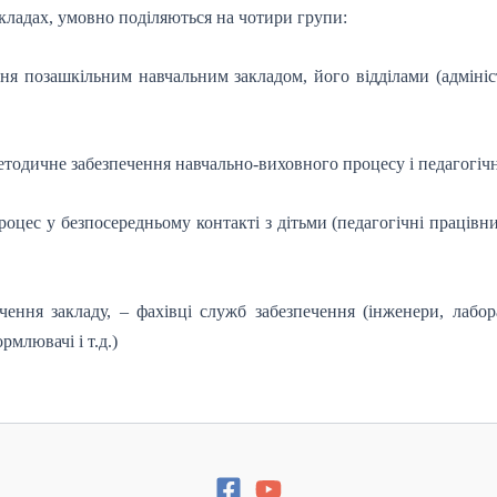
акладах, умовно поділяються на чотири групи:
ння позашкільним навчальним закладом, його відділами (адмініст
методичне забезпечення навчально-виховного процесу і педагогіч
цес у безпосередньому контакті з дітьми (педагогічні працівники
ечення закладу, – фахівці служб забезпечення (інженери, лабо
млювачі і т.д.)