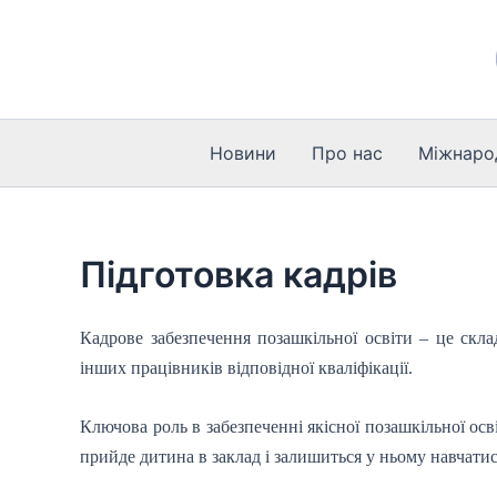
Перейти
до
вмісту
Новини
Про нас
Міжнарод
Підготовка кадрів
Кадрове забезпечення позашкільної освіти – це скла
інших працівників відповідної кваліфікації.
Ключова роль в забезпеченні якісної позашкільної осв
прийде дитина в заклад і залишиться у ньому навчатис