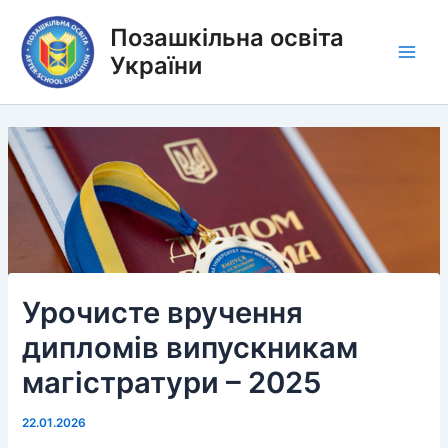
Перейти
Позашкільна освіта
до
вмісту
України
Main
Men
Урочисте вручення
дипломів випускникам
магістратури – 2025
22.01.2026