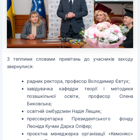
З теплими словами привітань до учасників заходу
звернулися:
радник ректора, професор Володимир Євтух;
завідувачка кафедри теорії і методики
позашкільної освіти, професор Олена
Биковська;
освітній омбудсмен Надія Лещик;
прессекретарка Президентського фонду
Леоніда Кучми Дарка Оліфер;
проєктна менеджерка організації «Кемонікс»