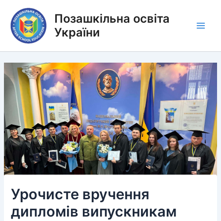
Перейти
Позашкільна освіта
до
вмісту
України
Main
Men
Урочисте вручення
дипломів випускникам