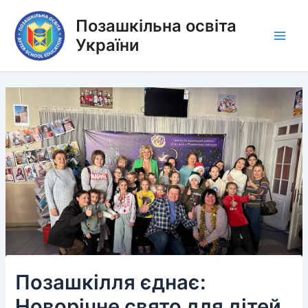
Перейти
Позашкільна освіта
до
вмісту
України
Main
Men
Позашкілля єднає:
Новорічне свято для дітей