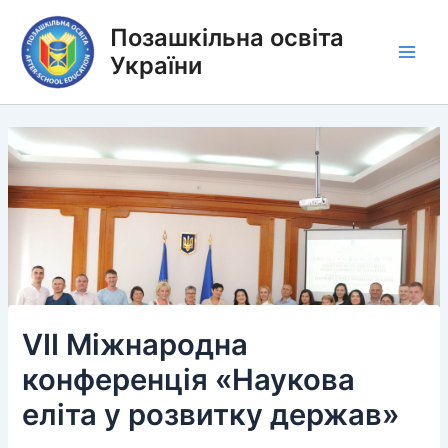
Перейти
Позашкільна освіта
до
вмісту
України
Main
Men
VII Міжнародна
конференція «Наукова
еліта у розвитку держав»