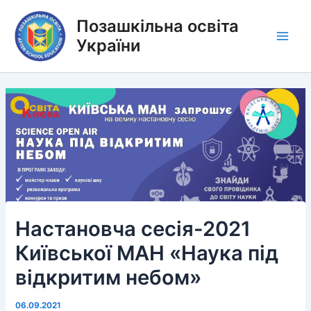
Перейти
Позашкільна освіта
до
вмісту
України
Main
Men
Настановча сесія-2021
Київської МАН «Наука під
відкритим небом»
06.09.2021