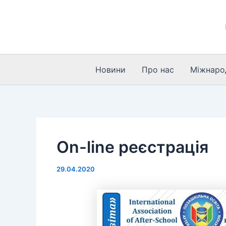
Перейти
до
вмісту
Новини
Про нас
Міжнарод
On-line реєстрація
29.04.2020