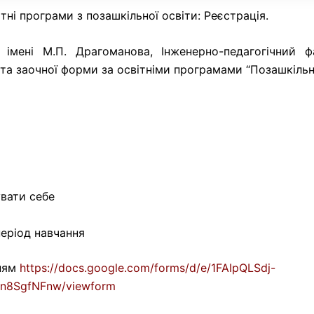
тні програми з позашкільної освіти: Реєстрація.
т імені М.П. Драгоманова, Інженерно-педагогічний 
 та заочної форми за освітніми програмами “Позашкільна
вати себе
еріод навчання
ням
https://docs.google.com/forms/d/e/1FAIpQLSdj-
n8SgfNFnw/viewform