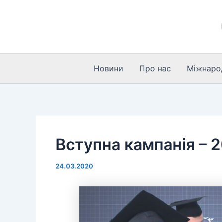
Перейти
до
вмісту
Новини
Про нас
Міжнарод
Вступна кампанія – 
24.03.2020