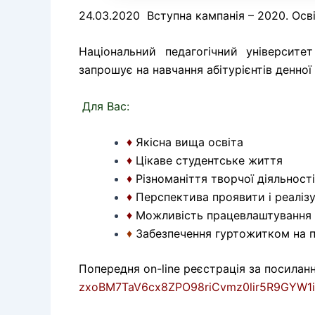
24.03.2020 Вступна кампанія – 2020. Осві
Національний педагогічний університе
запрошує на навчання абітурієнтів денної
Для Вас:
♦
Якісна вища освіта
♦
Цікаве студентське життя
♦
Різноманіття творчої діяльності
♦
Перспектива проявити і реалізу
♦
Можливість працевлаштування
♦
Забезпечення гуртожитком на п
Попередня on-line реєстрація за посилан
zxoBM7TaV6cx8ZPO98riCvmz0lir5R9GYW1i