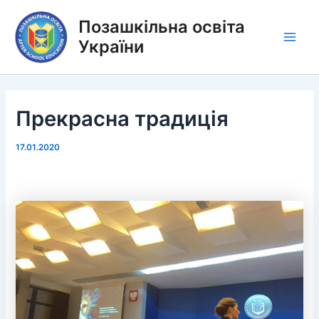
Перейти
Позашкільна освіта
до
вмісту
України
Main
Men
Прекрасна традиція
17.01.2020