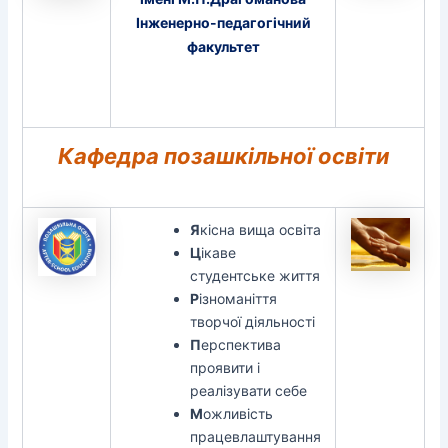
Інженерно-педагогічний
факультет
Кафедра позашкільної освіти
Я
кісна вища освіта
Ц
ікаве
студентське життя
Р
ізноманіття
творчої діяльності
П
ерспектива
проявити і
реалізувати себе
М
ожливість
працевлаштування