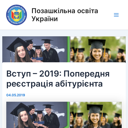
Перейти
Позашкільна освіта
до
вмісту
України
Main
Men
Вступ – 2019: Попередня
реєстрація абітурієнта
04.05.2019