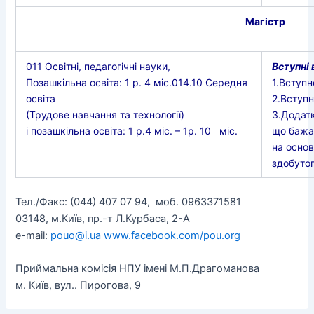
Магістр
011 Освітні, педагогічні науки,
Вступні
Позашкільна освіта: 1 р. 4 міс.014.10 Середня
1.Вступ
освіта
2.Вступн
(Трудове навчання та технології)
3.Додатк
і позашкільна освіта: 1 р.4 міс. – 1р. 10 міс.
що бажа
на основ
здобутог
Тел./Факс: (044) 407 07 94, моб. 0963371581
03148, м.Київ, пр.-т Л.Курбаса, 2-А
e-mail:
pouo@i.ua
www.facebook.com/pou.org
Приймальна комісія НПУ імені М.П.Драгоманова
м. Київ, вул.. Пирогова, 9