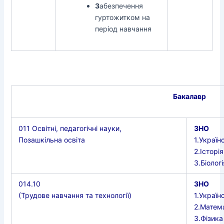
З
абезпечення
гуртожитком на
період навчання
Бакалавр
011 Освітні, педагогічні науки,
ЗНО
Позашкільна освіта
1.Україн
2.Історі
3.Біолог
014.10
ЗНО
(Трудове навчання та технології)
1.Україн
2.Матем
3.Фізика