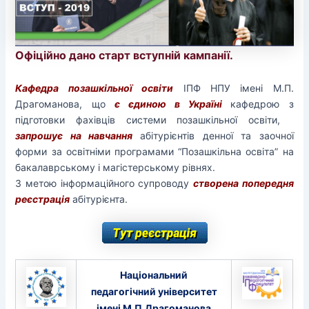
Офіційно дано старт вступній кампанії.
Кафедра позашкільної освіти
ІПФ НПУ імені М.П.
Драгоманова, що
є
єдиною в Україні
кафедрою з
підготовки фахівців системи позашкільної освіти,
запрошує на навчання
абітурієнтів денної та заочної
форми за освітніми програмами “Позашкільна освіта” на
бакалаврському і магістерському рівнях.
З метою інформаційного супроводу
створена попередня
реєстрація
абітурієнта.
Національний
педагогічний університет
імені М.П.Драгоманова