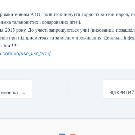
имки воїнам АТО, розвиток почуття гордості за свій народ, пат
римка талановитих і обдарованих дітей.
я 2015 року. До участі запрошуються учні (вихованці) позашкіл
тків при підприємствах та за місцем проживання. Детальна інфор
їни!!!!!
o.com.ua/vse_ukr_tvor/
«Роль позашкільної освіти у попереджені дитячої злочинності, безоглядності і безпритульності»