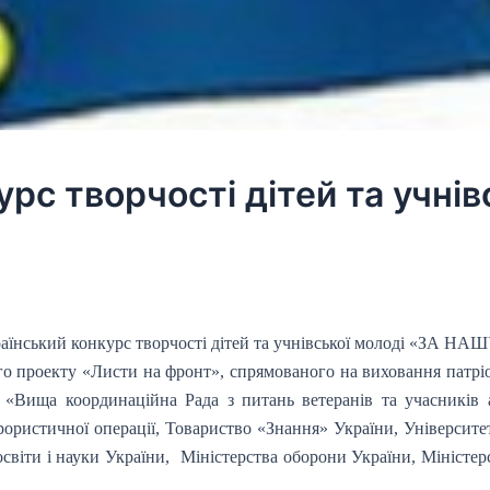
рс творчості дітей та учнів
аїнський конкурс творчості дітей та учнівської молоді «ЗА 
о проекту «Листи на фронт», спрямованого на виховання патріо
 «Вища координаційна Рада з питань ветеранів та учасників 
ерористичної операції, Товариство «Знання» України, Університ
освіти і науки України, Міністерства оборони України, Міністе