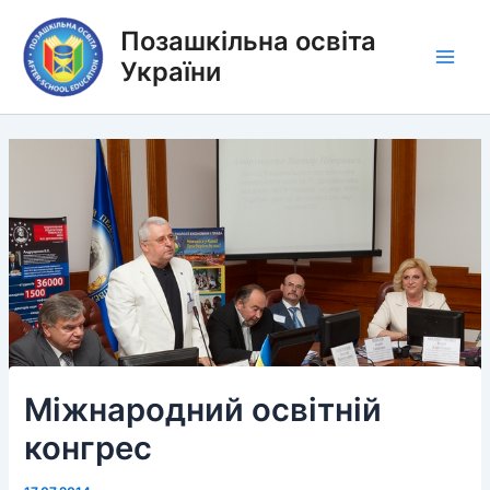
Перейти
Позашкільна освіта
до
вмісту
України
Main
Men
Міжнародний освітній
конгрес