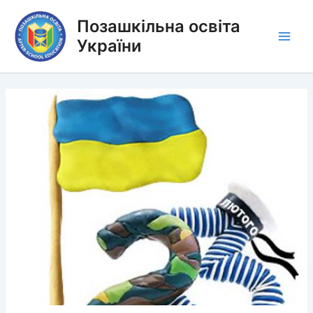
Перейти
Позашкільна освіта
до
вмісту
України
Main
Men