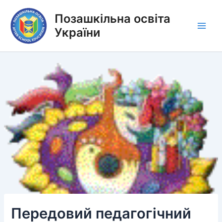
Перейти
Позашкільна освіта
до
вмісту
України
Main
Men
Передовий педагогічний