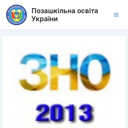
Перейти
Позашкільна освіта
до
вмісту
України
Main
Men