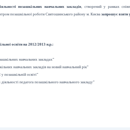
іяльності позашкільних навчальних закладів
, створений у рамках спів
Центром позашкільної роботи Святошинського району м. Києва
запрошує взяти 
льної освіти на 2012/2013 н.р.:
озашкільних навчальних закладах”
ільних навчальних закладів на новий навчальний рік”
 у позашкільній освіті”
 діяльності педагога позашкільного навчального закладу”